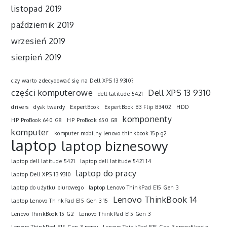
listopad 2019
październik 2019
wrzesień 2019
sierpień 2019
czy warto zdecydować się na Dell XPS 13 9310?
części komputerowe
Dell XPS 13 9310
dell latitude 5421
drivers
dysk twardy
ExpertBook
ExpertBook B3 Flip B3402
HDD
komponenty
HP ProBook 640 G8
HP ProBook 650 G8
komputer
komputer mobilny lenovo thinkbook 15p g2
laptop
laptop biznesowy
laptop dell latitude 5421
laptop dell latitude 5421 14
laptop do pracy
laptop Dell XPS 13 9310
laptop do użytku biurowego
laptop Lenovo ThinkPad E15 Gen 3
Lenovo ThinkBook 14
laptop Lenovo ThinkPad E15 Gen 3 15
Lenovo ThinkBook 15 G2
Lenovo ThinkPad E15 Gen 3