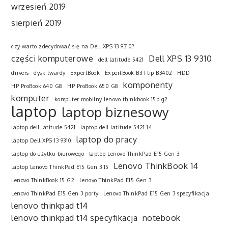
wrzesień 2019
sierpień 2019
czy warto zdecydować się na Dell XPS 13 9310?
części komputerowe
Dell XPS 13 9310
dell latitude 5421
drivers
dysk twardy
ExpertBook
ExpertBook B3 Flip B3402
HDD
komponenty
HP ProBook 640 G8
HP ProBook 650 G8
komputer
komputer mobilny lenovo thinkbook 15p g2
laptop
laptop biznesowy
laptop dell latitude 5421
laptop dell latitude 5421 14
laptop do pracy
laptop Dell XPS 13 9310
laptop do użytku biurowego
laptop Lenovo ThinkPad E15 Gen 3
Lenovo ThinkBook 14
laptop Lenovo ThinkPad E15 Gen 3 15
Lenovo ThinkBook 15 G2
Lenovo ThinkPad E15 Gen 3
Lenovo ThinkPad E15 Gen 3 porty
Lenovo ThinkPad E15 Gen 3 specyfikacja
lenovo thinkpad t14
lenovo thinkpad t14 specyfikacja
notebook