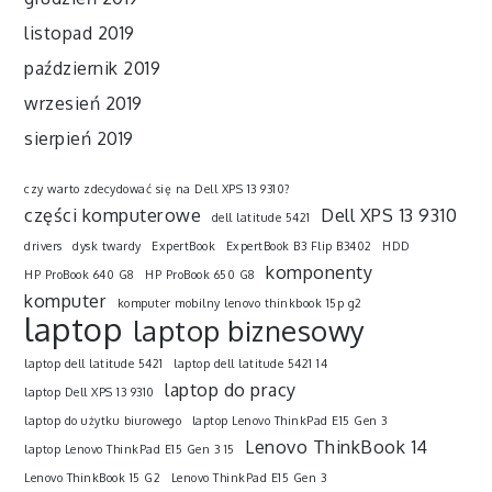
listopad 2019
październik 2019
wrzesień 2019
sierpień 2019
czy warto zdecydować się na Dell XPS 13 9310?
części komputerowe
Dell XPS 13 9310
dell latitude 5421
drivers
dysk twardy
ExpertBook
ExpertBook B3 Flip B3402
HDD
komponenty
HP ProBook 640 G8
HP ProBook 650 G8
komputer
komputer mobilny lenovo thinkbook 15p g2
laptop
laptop biznesowy
laptop dell latitude 5421
laptop dell latitude 5421 14
laptop do pracy
laptop Dell XPS 13 9310
laptop do użytku biurowego
laptop Lenovo ThinkPad E15 Gen 3
Lenovo ThinkBook 14
laptop Lenovo ThinkPad E15 Gen 3 15
Lenovo ThinkBook 15 G2
Lenovo ThinkPad E15 Gen 3